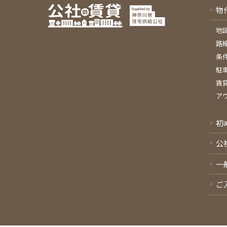
物
地
路
条
駐
賃
ア
初
公
一
ご