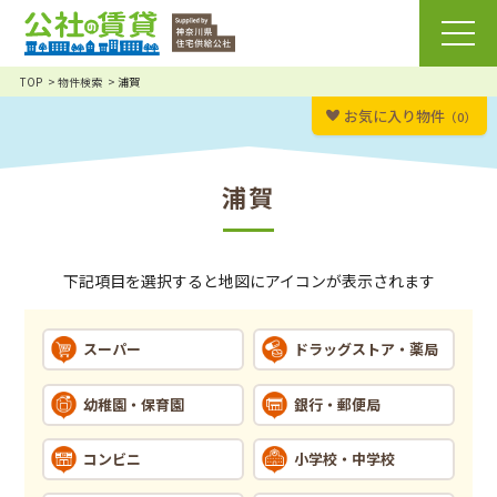
TOP
物件検索
浦賀
お気に入り物件
（0）
浦賀
下記項目を選択すると地図にアイコンが表示されます
スーパー
ドラッグストア・薬局
幼稚園・保育園
銀行・郵便局
コンビニ
小学校・中学校