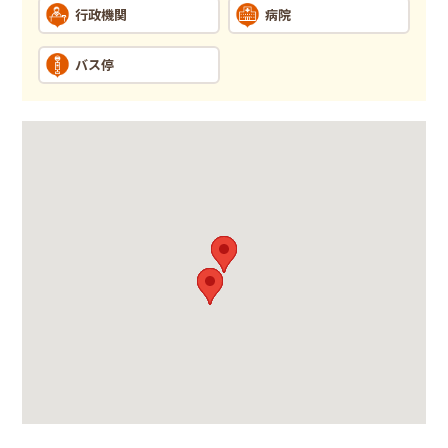
行政機関
病院
バス停