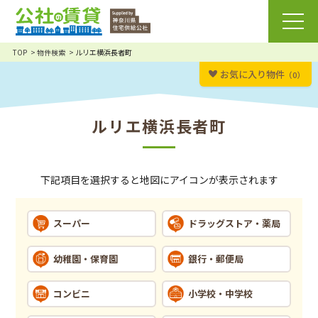
TOP
物件検索
ルリエ横浜長者町
お気に入り物件
（0）
ルリエ横浜長者町
下記項目を選択すると地図にアイコンが表示されます
スーパー
ドラッグストア・薬局
幼稚園・保育園
銀行・郵便局
コンビニ
小学校・中学校