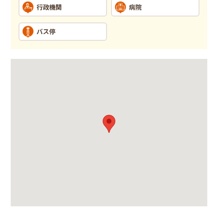
行政機関
病院
バス停