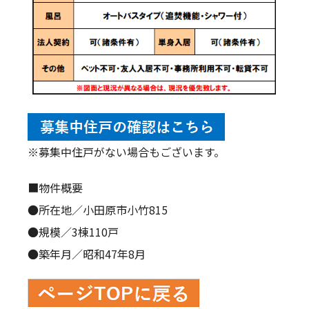
※募集中住戸がない場合もございます。
■物件概要
●所在地／小田原市小竹815
●規模／3棟110戸
●築年月／昭和47年8月