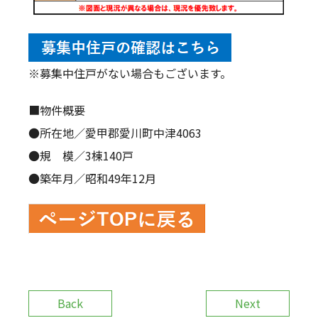
※募集中住戸がない場合もございます。
■物件概要
●所在地／愛甲郡愛川町中津4063
●規 模／3棟140戸
●築年月／昭和49年12月
Back
Next