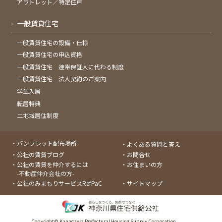
アウトレット／特定住戸
一般賃貸住宅
一般賃貸住宅の設備・仕様
一般賃貸住宅の申込資格
一般賃貸住宅 連帯保証人に代わる制度
一般賃貸住宅 法人契約のご案内
学生入居
転居特典
二地域居住制度
パンフレット配布場所
よくある質問と答え
公社の賃貸ブログ
お問合せ
公社の賃貸を仲介するには
お住まいの方
-不動産仲介会社の方-
公社のみまもりサービスRefPaC
サイトマップ
Copyright© Kanagawa Prefectural Housing Supply Corporation