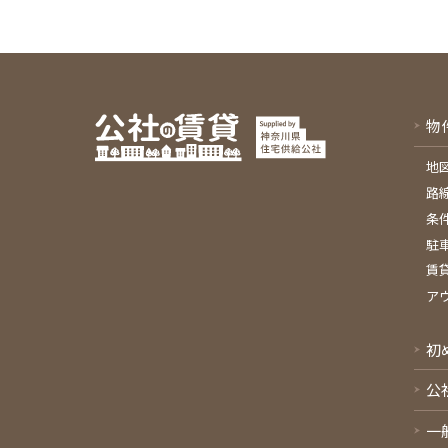
物
地
路
条
駐
賃
ア
初
公
一