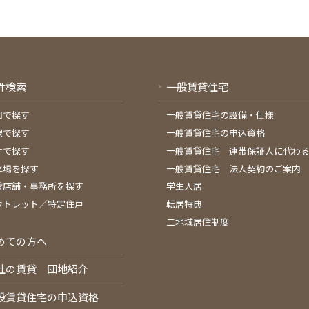
件検索
一般賃貸住宅
図で探す
一般賃貸住宅の設備・仕様
線で探す
一般賃貸住宅の申込資格
件で探す
一般賃貸住宅 連帯保証人に代わ
車場を探す
一般賃貸住宅 法人契約のご案内
貸店舗・事務所を探す
学生入居
ウトレット／特定住戸
転居特典
二地域居住制度
めての方へ
社の賃貸 団地紹介
般賃貸住宅の申込資格