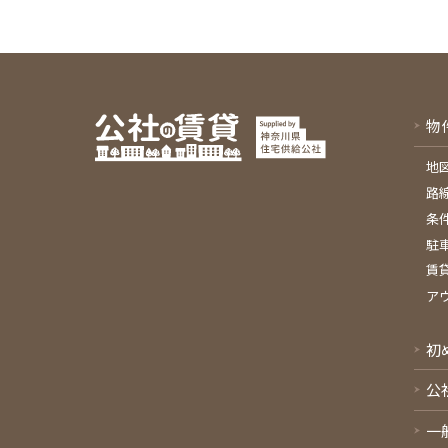
物
地
路
条
駐
賃
ア
初
公
一