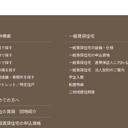
件検索
一般賃貸住宅
図で探す
一般賃貸住宅の設備・仕様
線で探す
一般賃貸住宅の申込資格
件で探す
一般賃貸住宅 連帯保証人に代わ
車場を探す
一般賃貸住宅 法人契約のご案内
貸店舗・事務所を探す
学生入居
ウトレット／特定住戸
転居特典
二地域居住制度
めての方へ
社の賃貸 団地紹介
般賃貸住宅の申込資格