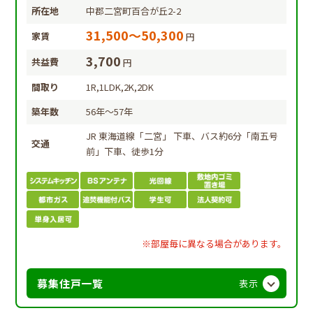
所在地
中郡二宮町百合が丘2-2
31,500～50,300
家賃
円
3,700
共益費
円
間取り
1R,1LDK,2K,2DK
築年数
56年～57年
JR 東海道線「二宮」 下車、バス約6分「南五号
交通
前」下車、徒歩1分
※部屋毎に異なる場合があります。
募集住戸一覧
表示