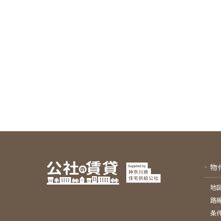
物
地
路
条