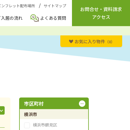
パンフレット配布場所
サイトマップ
お問合せ
・
資料請求
アクセス
ご入居の流れ
よくある質問
お気に入り物件
（0）
市区町村
横浜市
横浜市鶴見区