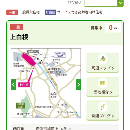
並び替え
一般賃貸住宅
サービス付き高齢者向け住宅
0
募集中
戸
上白根
周辺マップ
団地紹介
関連ブログ
所在地
横浜市旭区上白根1-5