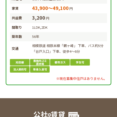
43,900～49,100
家賃
円
3,200
共益費
円
間取り
1LDK,2DK
築年数
56年
相模鉄道 相鉄本線「鶴ヶ峰」 下車、バス約5分
交通
「谷戸入口」下車、徒歩4～6分
※現在募集中住戸はありません。