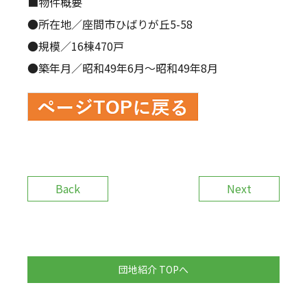
■物件概要
●所在地／座間市ひばりが丘5-58
●規模／16棟470戸
●築年月／昭和49年6月～昭和49年8月
Back
Next
団地紹介 TOPへ