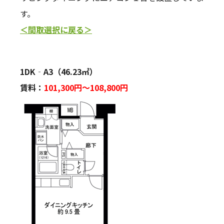
す。
＜間取選択に戻る＞
1DK‐A3（46.23㎡）
賃料：
101,300
円～108,800円