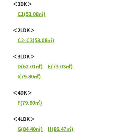
＜2DK＞
C1(53.08㎡)
＜2LDK＞
C2･C3(53.08㎡)
＜3LDK＞
D(62.01㎡)
E(73.03㎡)
I(79.80㎡)
＜4DK＞
F(79.80㎡)
＜4LDK＞
G(84.40㎡)
H(86.47㎡)