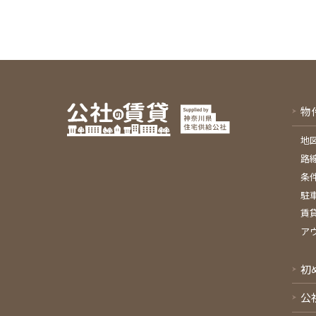
物
地
路
条
駐
賃
ア
初
公