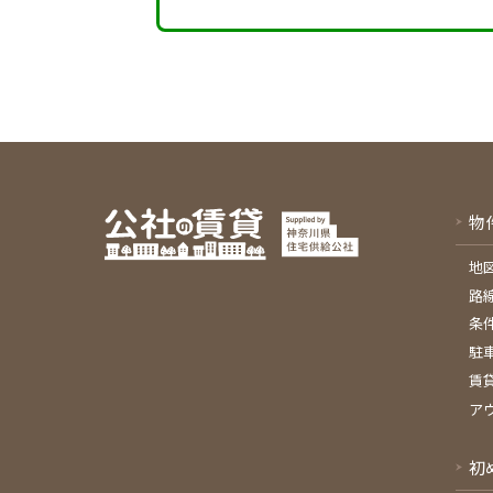
物
地
路
条
駐
賃
ア
初