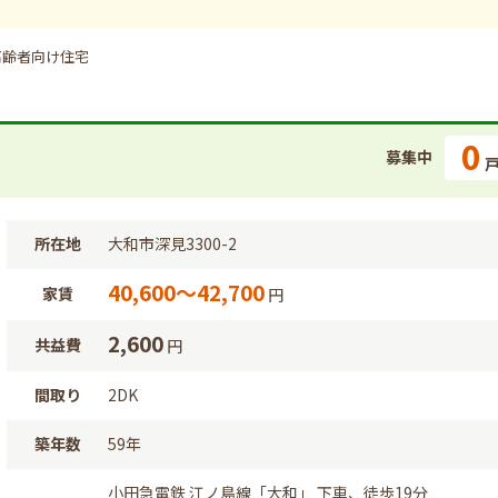
高齢者向け住宅
0
募集中
所在地
大和市深見3300-2
40,600～42,700
家賃
円
2,600
共益費
円
間取り
2DK
築年数
59年
小田急電鉄 江ノ島線「大和」 下車、徒歩19分