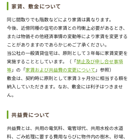
家賃、敷金について
同じ間取りでも階数などにより家賃は異なります。
今後、近傍同種の住宅の家賃との均衡上必要があるとき、
または物価その他経済事情の変動等により家賃を変更する
ことがありますのであらかじめご了承ください。
当公社の一般賃貸住宅は、原則として３年毎に家賃変更を
実施することとしています。（「
禁止及び申し合せ事項
等
」の「
家賃および共益費の変更について
」参照）
敷金は、契約時に原則として家賃３ヶ月分に相当する額を
納入していただきます。なお、敷金には利子はつきませ
ん。
共益費について
共益費とは、共用の電気料、電管球代、共用水栓の水道
料、ごみ処理に要する費用ならびに物件内の樹木、砂場、