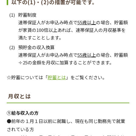
以下の(1)・(2)の措置が可能です。
貯蓄制度
連帯保証人がお申込み時点で
55歳以上
の場合、貯蓄額
が家賃の100倍以上あれば、連帯保証人の月収基準を
満たすこととします。
預貯金の収入換算
連帯保証人がお申込み時点で
55歳以上
の場合、貯蓄額
÷25の金額を月収に加算することができます。
☆貯蓄については「
貯蓄とは
」をご覧ください。
月収とは
①給与収入の方
●前年の１月１日以前に就職し、現在も同じ勤務先で就業
されている方