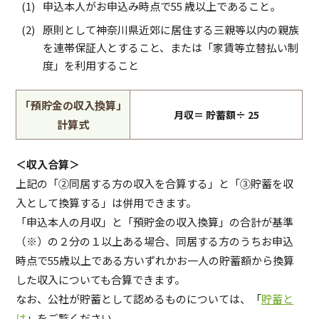
申込本人がお申込み時点で55 歳以上であること。
原則として神奈川県近郊に居住する三親等以内の親族
を連帯保証人とすること、または「家賃等立替払い制
度」を利用すること
「預貯金の収入換算」
月収＝ 貯蓄額÷ 25
計算式
＜収入合算＞
上記の「②同居する方の収入を合算する」と「③貯蓄を収
入として換算する」は併用できます。
「申込本人の月収」と「預貯金の収入換算」の合計が基準
（※）の２分の１以上ある場合、同居する方のうちお申込
時点で55歳以上である方いずれかお一人の貯蓄額から換算
した収入についても合算できます。
なお、公社が貯蓄として認めるものについては、「
貯蓄と
は
」をご覧ください。