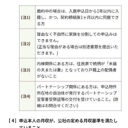
婚約中の場合は、入居申込日から1年以内に入
(注1)
籍し、かつ、契約締結後1ヶ月以内に同居でき
る方
理由なく不自然に家族を分割しての申込みは
できません。
(注2)
(正当な理由がある場合は別途書類を提出いた
だきます。)
内縁関係にある方は、住民票で続柄が「未届
(注3)
の夫または妻」となっており戸籍上の配偶者
がないこと
パートナーシップ関係にある方は、
申込物件
所在地の自治体が
発行するパートナーシップ
(注4)
宣誓書受領証等の交付を受けていること。(詳
細はお問合せください)
申込本人の月収が、公社の定める月収基準を満たし
ていること。