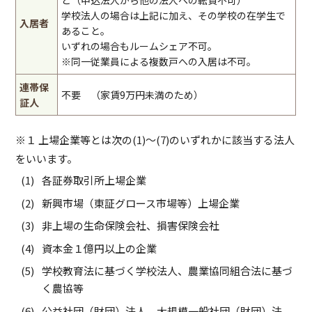
と（申込法人から他の法人への転貸不可）
学校法人の場合は上記に加え、その学校の在学生で
入居者
あること。
いずれの場合もルームシェア不可。
※同一従業員による複数戸への入居は不可。
連帯保
不要 （家賃9万円未満のため）
証人
※１ 上場企業等とは次の(1)～(7)のいずれかに該当する法人
をいいます。
各証券取引所上場企業
新興市場（東証グロース市場等）上場企業
非上場の生命保険会社、損害保険会社
資本金１億円以上の企業
学校教育法に基づく学校法人、農業協同組合法に基づ
く農協等
公益社団（財団）法人、大規模一般社団（財団）法