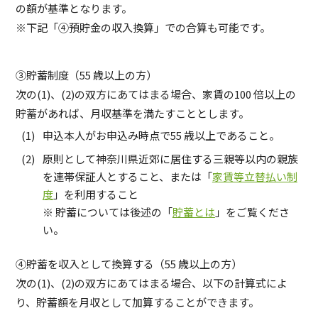
の額が基準となります。
※下記「④預貯金の収入換算」での合算も可能です。
③貯蓄制度（55 歳以上の方）
次の(1)、(2)の双方にあてはまる場合、家賃の100 倍以上の
貯蓄があれば、月収基準を満たすこととします。
申込本人がお申込み時点で55 歳以上であること。
原則として神奈川県近郊に居住する三親等以内の親族
を連帯保証人とすること、または「
家賃等立替払い制
度
」を利用すること
※ 貯蓄については後述の「
貯蓄とは
」をご覧くださ
い。
④貯蓄を収入として換算する（55 歳以上の方）
次の(1)、(2)の双方にあてはまる場合、以下の計算式によ
り、貯蓄額を月収として加算することができます。