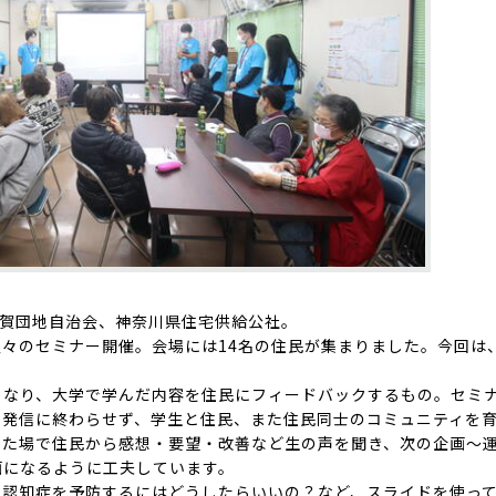
浦賀団地自治会、神奈川県住宅供給公社。
々のセミナー開催。会場には14名の住民が集まりました。今回は
。
となり、大学で学んだ内容を住民にフィードバックするもの。セミ
な発信に終わらせず、学生と住民、また住民同士のコミュニティを
した場で住民から感想・要望・改善など生の声を聞き、次の企画～
画になるように工夫しています。
？認知症を予防するにはどうしたらいいの？など、スライドを使っ