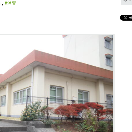
携
,
#浦賀