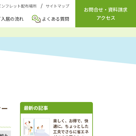
パンフレット配布場所
サイトマップ
お問合せ
・
資料請求
アクセス
ご入居の流れ
よくある質問
ナー
最新の記事
楽しく、お得で、快
適に。ちょっとした
工夫でさらに省エネ
組み