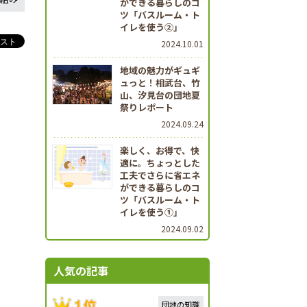
ができる暮らしのコ
ツ「バスルーム・ト
イレを使う②」
2024.10.01
地域の魅力がギュギ
ュっと！相武台、竹
山、汐見台の団地夏
祭りレポート
2024.09.24
楽しく、お得で、快
適に。ちょっとした
工夫でさらに省エネ
ができる暮らしのコ
ツ「バスルーム・ト
イレを使う①」
2024.09.02
人気の記事
団地の知識