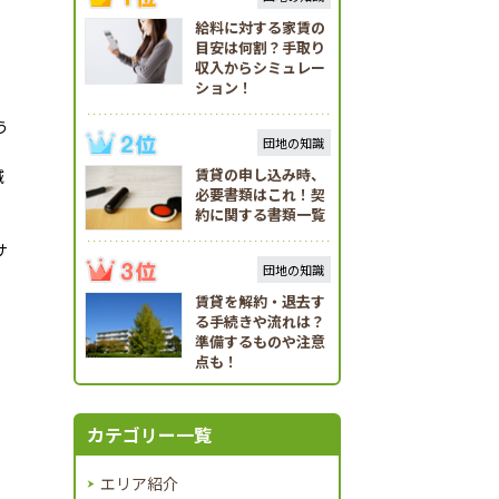
給料に対する家賃の
目安は何割？手取り
収入からシミュレー
ション！
う
団地の知識
賃貸の申し込み時、
域
必要書類はこれ！契
。
約に関する書類一覧
サ
団地の知識
賃貸を解約・退去す
る手続きや流れは？
準備するものや注意
点も！
カテゴリー一覧
エリア紹介