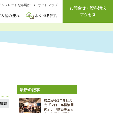
パンフレット配布場所
サイトマップ
お問合せ
・
資料請求
アクセス
ご入居の流れ
よくある質問
最新の記事
竣工から1年を迎え
知識
た「フロール横濱関
内」。「防災チェッ