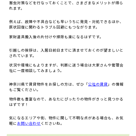
害虫対策などを行なっておくことで、さまざまなメリットが得ら
れます。
例えば、故障や不具合なども早いうちに発見・対処できるほか、
原状回復に関わるトラブル回避にもつながります。
家財道具搬入後の片付けや掃除も楽になるはずです。
引越しの挨拶は、入居日前日までに済ませておくのが望ましいと
されています。
状況や環境にもよりますが、判断に迷う場合は大家さんや管理会
社に一度相談してみましょう。
神奈川県で賃貸物件をお探しの方は、ぜひ「
公社の賃貸
」の情報
もご覧ください。
物件数も豊富なので、あなたにぴったりの物件がきっと見つかる
はずです！
気になるエリアや街、物件に関して不明な点がある場合も、お気
軽に
お問い合わせ
くださいね。