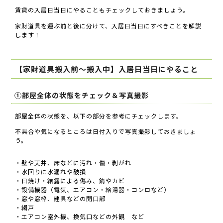
賃貸の入居日当日にやることもチェックしておきましょう。
家財道具を運ぶ前と後に分けて、入居日当日にすべきことを解説
します！
【家財道具搬入前〜搬入中】入居日当日にやること
①部屋全体の状態をチェック＆写真撮影
部屋全体の状態を、以下の部分を参考にチェックします。
不具合や気になるところは日付入りで写真撮影しておきましょ
う。
・壁や天井、床などに汚れ・傷・剥がれ
・水回りに水漏れや破損
・日焼け・結露による傷み、錆やカビ
・設備機器（電気、エアコン・給湯器・コンロなど）
・窓や窓枠、建具などの開口部
・網戸
・エアコン室外機、換気口などの外観 など