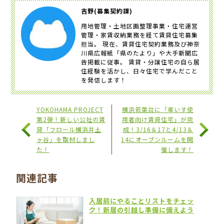
吉野(募集契約課)
用地管理・土地区画整理事業・住宅運営
管理・家賃収納業務を経て賃貸住宅募集
担当。 現在、賃貸住宅契約業務及び神奈
川県広報紙「県のたより」や大手新聞広
告掲載に従事。 賃貸・分譲住宅の自ら居
住経験を活かし、日々住宅で学んだこと
を発信します！
YOKOHAMA PROJECT
横浜若葉台に「車いす使
第2弾！新しい公社の賃
用者向け賃貸住宅」が完
貸「フロール横浜井土
成！3/16＆17と4/13＆
ヶ谷」を取材しまし
14にオープンルームを開
た！
催します！
関連記事
入居前にやることリストをチェッ
ク！新居の引越し準備に備えよう