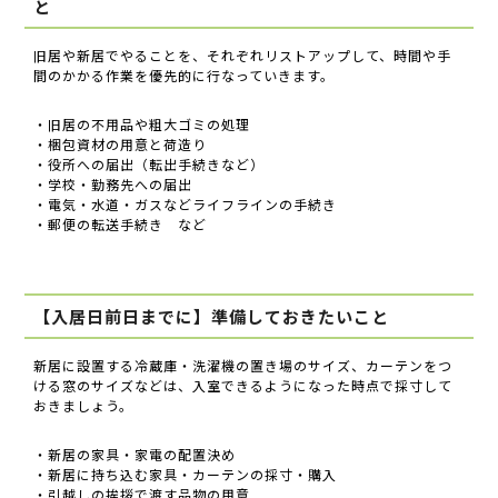
と
旧居や新居でやることを、それぞれリストアップして、時間や手
間のかかる作業を優先的に行なっていきます。
・旧居の不用品や粗大ゴミの処理
・梱包資材の用意と荷造り
・役所への届出（転出手続きなど）
・学校・勤務先への届出
・電気・水道・ガスなどライフラインの手続き
・郵便の転送手続き など
【入居日前日までに】準備しておきたいこと
新居に設置する冷蔵庫・洗濯機の置き場のサイズ、カーテンをつ
ける窓のサイズなどは、入室できるようになった時点で採寸して
おきましょう。
・新居の家具・家電の配置決め
・新居に持ち込む家具・カーテンの採寸・購入
・引越しの挨拶で渡す品物の用意