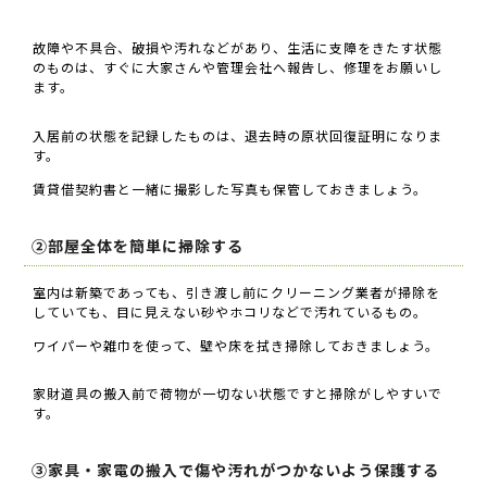
故障や不具合、破損や汚れなどがあり、生活に支障をきたす状態
のものは、すぐに大家さんや管理会社へ報告し、修理をお願いし
ます。
入居前の状態を記録したものは、退去時の原状回復証明になりま
す。
賃貸借契約書と一緒に撮影した写真も保管しておきましょう。
②部屋全体を簡単に掃除する
室内は新築であっても、引き渡し前にクリーニング業者が掃除を
していても、目に見えない砂やホコリなどで汚れているもの。
ワイパーや雑巾を使って、壁や床を拭き掃除しておきましょう。
家財道具の搬入前で荷物が一切ない状態ですと掃除がしやすいで
す。
③家具・家電の搬入で傷や汚れがつかないよう保護する