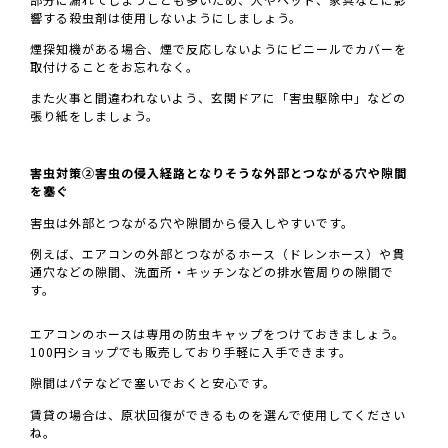
響する殺虫剤は使用しないようにしましょう。
煙探知機がある場合、煙で反応しないようにビニールでカバーを
取付けることをお忘れなく。
また火事と間違われないよう、玄関ドアに「害虫駆除中」などの
張り紙をしましょう。
害虫対策②害虫の侵入経路となりそうな外部とつながる穴や隙間
を塞ぐ
害虫は外部とつながる穴や隙間から侵入しやすいです。
例えば、エアコンの外部とつながるホース（ドレンホース）や貫
通穴などの隙間、洗面所・キッチンなどの排水管周りの隙間で
す。
エアコンのホースは専用の防虫キャップをつけておきましょう。
100円ショップでも販売しており手軽に入手できます。
隙間はパテなどで塞いでおくと安心です。
賃貸の場合は、原状回復ができるものを選んで使用してください
ね。