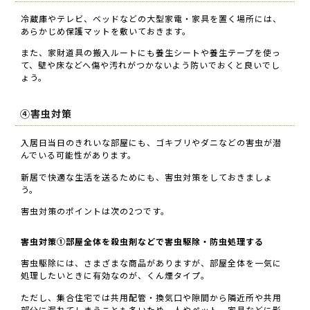
冷蔵庫やテレビ、ベッドなどの大型家電・家具を置く場所には、
あらかじめ保護マットを敷いておきます。
また、家財道具の搬入ルートにも養生シートや養生テープを使っ
て、壁や床などへ傷や汚れがつかないよう防いでおくと良いでし
ょう。
④害虫対策
入居日当日のきれいな部屋にも、ゴキブリやダニなどの害虫が潜
んでいる可能性があります。
新居で快適な生活を送るためにも、害虫対策をしておきましょ
う。
害虫対策のポイントは次の2つです。
害虫対策①部屋全体を殺虫剤などで害虫駆除・防虫処理する
害虫駆除には、さまざまな商品がありますが、部屋全体を一気に
処理したいときに有効なのが、くん煙タイプ。
ただし、集合住宅では共用配管・換気口や隙間から隣近所や共用
部分に漏れてしまうことも多いため、人やペット、家具などに影