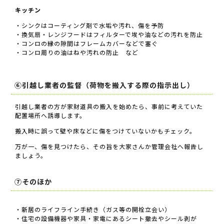
キッチン
・シンクはコーティング剤で水垢や汚れ、傷を予防
・換気扇・レンジフードはフィルターで埃や油などの汚れを防止
・コンロの縁の隙間はフレームカバーなどで塞ぐ
・コンロ周りの油はねや汚れの防止 など
⑥引越し業者の監督（荷物を搬入する際の指示出し）
引越し業者の方が家財道具の搬入を始めたら、事前に考えていた
配置場所へ誘導します。
搬入時に誤って壁や床などに傷をつけていないかもチェック。
万が一、傷を見つけたら、その旨を大家さんか管理会社へ報告し
ましょう。
⑦そのほか
・新居のライフライン手続き（ガス等の開栓立会い）
・住宅の設備機器や家具・家電にあるシート撤去やシール剥が