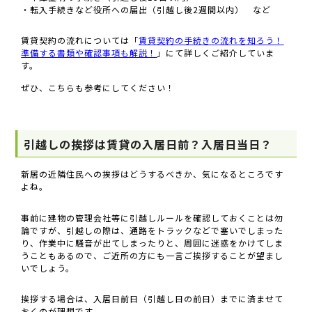
・転入手続きなど役所への届出（引越し後2週間以内） など
賃貸契約の流れについては「
賃貸契約の手続きの流れを知ろう！
準備する書類や確認事項も解説！
」にて詳しくご紹介していま
す。
ぜひ、こちらも参考にしてください！
引越しの挨拶は賃貸の入居日前？入居日当日？
新居の近隣住民への挨拶はどうするべきか、気になるところです
よね。
事前に建物の管理会社等に引越しルールを確認しておくことは勿
論ですが、引越しの際は、通路をトラックなどで塞いでしまった
り、作業中に騒音が出てしまったりと、周囲に迷惑をかけてしま
うこともあるので、ご近所の方にも一言ご挨拶することが望まし
いでしょう。
挨拶する場合は、入居日前日（引越し日の前日）までに済ませて
おくのが理想です。