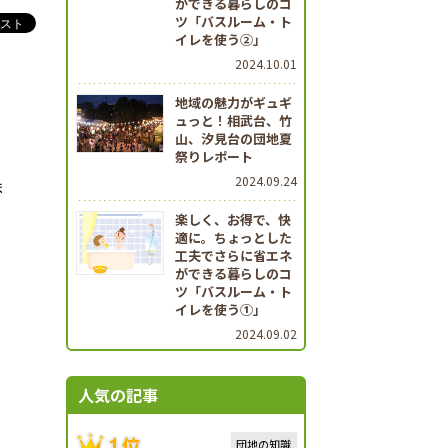
ができる暮らしのコ
ツ「バスルーム・ト
イレを使う②」
2024.10.01
地域の魅力がギュギ
ュっと！相武台、竹
山、汐見台の団地夏
祭りレポート
2024.09.24
ま
楽しく、お得で、快
適に。ちょっとした
工夫でさらに省エネ
ができる暮らしのコ
ツ「バスルーム・ト
イレを使う①」
2024.09.02
人気の記事
団地の知識