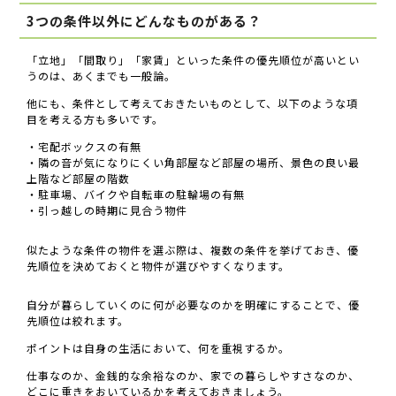
3つの条件以外にどんなものがある？
「立地」「間取り」「家賃」といった条件の優先順位が高いとい
うのは、あくまでも一般論。
他にも、条件として考えておきたいものとして、以下のような項
目を考える方も多いです。
・宅配ボックスの有無
・隣の音が気になりにくい角部屋など部屋の場所、景色の良い最
上階など部屋の階数
・駐車場、バイクや自転車の駐輪場の有無
・引っ越しの時期に見合う物件
似たような条件の物件を選ぶ際は、複数の条件を挙げておき、優
先順位を決めておくと物件が選びやすくなります。
自分が暮らしていくのに何が必要なのかを明確にすることで、優
先順位は絞れます。
ポイントは自身の生活において、何を重視するか。
仕事なのか、金銭的な余裕なのか、家での暮らしやすさなのか、
どこに重きをおいているかを考えておきましょう。