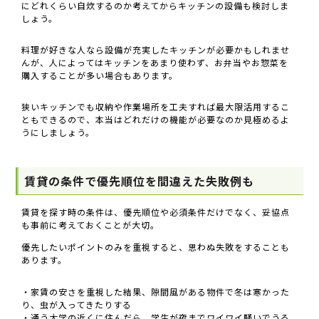
にどれくらい自炊するのか考えてからキッチンの設備も検討しま
しょう。
料理が好きな人なら設備が充実したキッチンが必要かもしれませ
んが、人によってはキッチンをあまり使わず、お弁当やお惣菜を
購入することが多い場合もあります。
狭いキッチンでも収納や作業場所を工夫すれば最大限活用するこ
ともできるので、本当はどれだけの機能が必要なのか見極めるよ
うにしましょう。
賃貸の条件で優先順位を間違えた失敗例も
賃貸を探す時の条件は、優先順位や必須条件だけでなく、妥協点
も事前に考えておくことが大切。
優先したいポイントのみを重視すると、思わぬ失敗をすることも
あります。
・家賃の安さを重視した結果、隙間風がある物件で冬は寒かった
り、虫が入ってきたりする
・通う大学の近くに住んだら、学生が夜までワイワイ騒いでうる