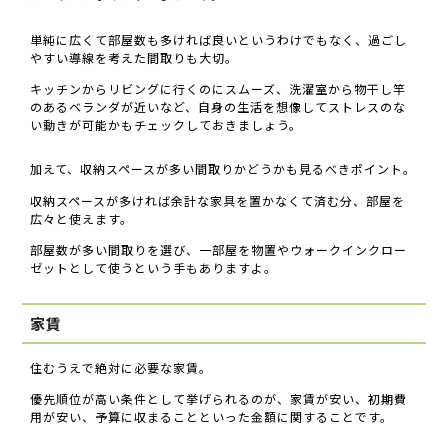
単純に広くて部屋数も多ければ良いというわけでもなく、過ごし
やすい導線を考えた間取りも大切。
キッチンからリビングに行くのにスムーズ、洗濯室から物干し竿
のあるベランダが近いなど、自身の生活を想像してストレスのな
い動きが可能かもチェックしておきましょう。
加えて、収納スペースが多い間取りかどうかも見るべきポイント。
収納スペースが多ければ余計な家具を置かなくて済む分、部屋を
広々と使えます。
部屋数が多い間取りを選び、一部屋を物置やウォークインクロー
ゼットとして使うという手もありますよ。
家賃
住むうえで絶対に必要な家賃。
優先順位が高い条件として挙げられるのが、家賃が安い、初期費
用が安い、予算に収まることといった金額に関することです。