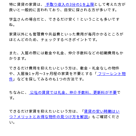
特に賃貸の家賃は、
手取り収入の3分の1を上限
として考えた方が
良いと一般的に言われており、目安に探される方が多いです。
学生さんの場合だと、できるだけ安く！ということも多いです
ね。
家賃以外にも管理費や共益費といった費用が毎月かかるところが
ほとんどのため、チェックするべきポイントです。
また、入居の際には敷金や礼金、仲介手数料などの初期費用もか
かります。
できるだけ費用を抑えたいという方は、敷金・礼金なしの物件
や、入居後1ヶ月〜3ヶ月程の家賃を不要とする「
フリーレント物
件
」などを探してみるのも1つの方法です。
ちなみに、
公社の賃貸では礼金、仲介手数料、更新料が不要
で
す。
できるだけ家賃を抑えたいという方は、「
賃貸の安い時期はい
つ？メリットとお得な物件の見つけ方を解説
」もご確認くださ
い。