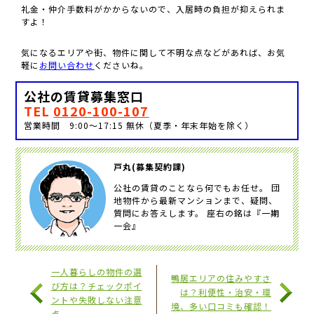
礼金・仲介手数料がかからないので、入居時の負担が抑えられま
すよ！
気になるエリアや街、物件に関して不明な点などがあれば、お気
軽に
お問い合わせ
くださいね。
公社の賃貸募集窓口
TEL
0120-100-107
営業時間 9:00～17:15 無休（夏季・年末年始を除く）
戸丸(募集契約課)
公社の賃貸のことなら何でもお任せ。 団
地物件から最新マンションまで、疑問、
質問にお答えします。 座右の銘は『一期
一会』
一人暮らしの物件の選
鴨居エリアの住みやすさ
び方は？チェックポイ
は？利便性・治安・環
ントや失敗しない注意
境、多い口コミも確認！
点