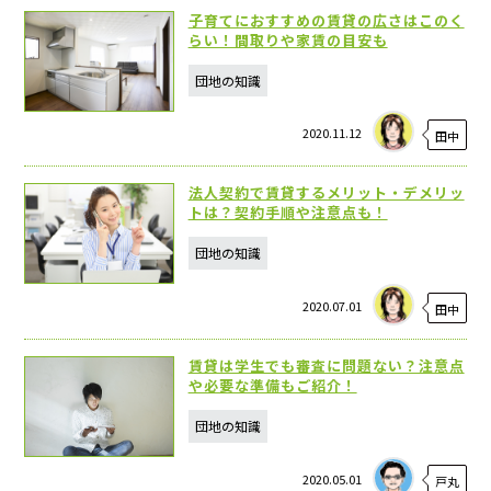
子育てにおすすめの賃貸の広さはこのく
らい！間取りや家賃の目安も
団地の知識
2020.11.12
田中
法人契約で賃貸するメリット・デメリッ
トは？契約手順や注意点も！
団地の知識
2020.07.01
田中
賃貸は学生でも審査に問題ない？注意点
や必要な準備もご紹介！
団地の知識
2020.05.01
戸丸