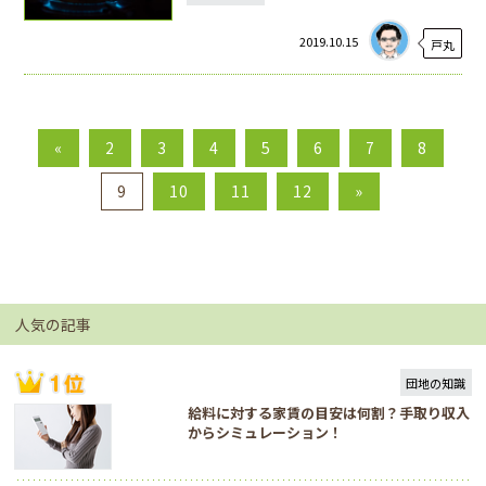
2019.10.15
戸丸
«
2
3
4
5
6
7
8
9
10
11
12
»
人気の記事
団地の知識
給料に対する家賃の目安は何割？手取り収入
からシミュレーション！