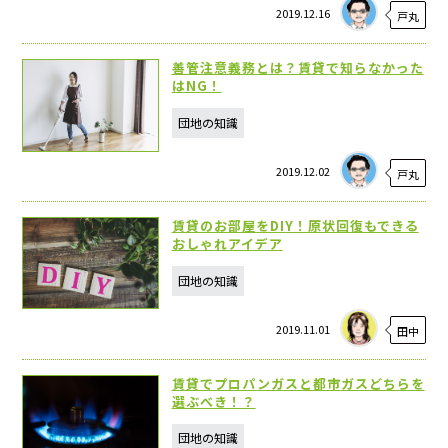
2019.12.16
戸丸
善管注意義務とは？賃貸で知らなかった
はNG！
団地の知識
2019.12.02
戸丸
賃貸のお部屋をDIY！原状回復もできる
おしゃれアイデア
団地の知識
2019.11.01
田中
賃貸でプロパンガスと都市ガスどちらを
選ぶべき！？
団地の知識