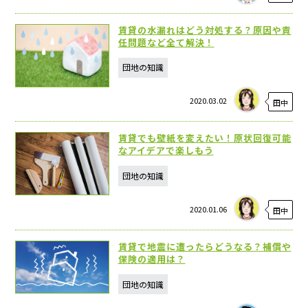
賃貸の水漏れはどう対処する？原因や責
任問題など全て解決！
団地の知識
2020.03.02
田中
賃貸でも壁紙を変えたい！原状回復可能
なアイデアで楽しもう
団地の知識
2020.01.06
田中
賃貸で地震に遭ったらどうなる？補償や
保険の適用は？
団地の知識